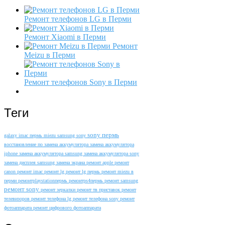
Ремонт телефонов LG в Перми
Ремонт Xiaomi в Перми
Ремонт
Meizu в Перми
Ремонт телефонов Sony в Перми
Теги
sony пермь
galaxy
imac пермь
miezu
samsung
sony
восстановление по
замена аккумулятора
замена аккумулятора
iphone
замена аккумулятора samsung
замена аккумулятора sony
замена дисплея samsung
замена экрана
ремонт apple
ремонт
canon
ремонт imac
ремонт lg
ремонт lg пермь
ремонт miezu в
перми
ремонтplaystationпермь
ремонтps4пермь
ремонт samsung
ремонт sony
ремонт зеркалки
ремонт тв приставок
ремонт
телевизоров
ремонт телефона lg
ремонт телефона sony
ремонт
фотоаппарата
ремонт цифрового фотоаппарата