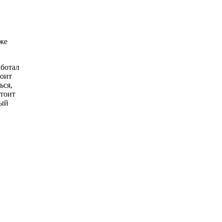
оже
аботал
тоит
ься,
стоит
ный