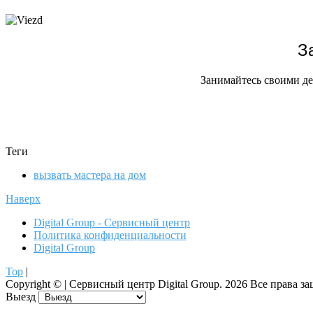
З
Занимайтесь своими де
Теги
вызвать мастера на дом
Наверх
Digital Group - Сервисный центр
Политика конфиденциальности
Digital Group
Top
|
Copyright ©
| Сервисный центр Digital Group.
2026 Все права з
Выезд