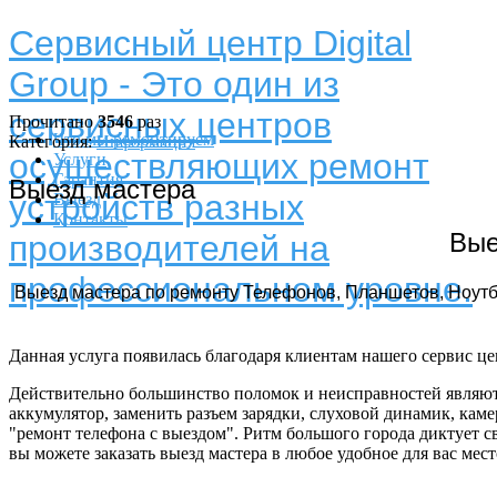
Сервисный центр Digital
Group - Это один из
сервисных центров
Прочитано
3546
раз
Что мы ремонтируем
Категория:
Информация
осуществляющих ремонт
Услуги
Гарантия
Выезд мастера
устройств разных
Выезд
Контакты
Вые
производителей на
профессиональном уровне.
Выезд мастера по ремонту Телефонов, Планшетов, Ноутбу
Данная услуга появилась благодаря клиентам нашего сервис цен
Действительно большинство поломок и неисправностей являютс
аккумулятор, заменить разъем зарядки, слуховой динамик, каме
"ремонт телефона с выездом". Ритм большого города диктует с
вы можете заказать выезд мастера в любое удобное для вас мест