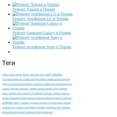
Ремонт Xiaomi в Перми
Ремонт телефонов LG в Перми
Ремонт Samsung Galaxy в Перми
Ремонт телефонов Sony в Перми
Теги
sony пермь
galaxy
imac пермь
miezu
samsung
sony
восстановление по
замена аккумулятора
замена аккумулятора
iphone
замена аккумулятора samsung
замена аккумулятора sony
замена дисплея samsung
замена экрана
ремонт apple
ремонт
canon
ремонт imac
ремонт lg
ремонт lg пермь
ремонт miezu в
перми
ремонтplaystationпермь
ремонтps4пермь
ремонт samsung
ремонт sony
ремонт зеркалки
ремонт тв приставок
ремонт
телевизоров
ремонт телефона lg
ремонт телефона sony
ремонт
фотоаппарата
ремонт цифрового фотоаппарата