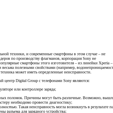
ьной техники, и современные смартфоны в этом случае – не
идеров по производству флагманов, корпорация Sony не
опулярные смартфоны этого изготовителя – из линейки Xperia –
 и весьма полезными свойствами (например, водонепроницаемост
, техника может иметь определенные неисправности.
центр Digital Group с телефонами Sony являются:
уляторе или контроллере заряда;
нных поломок. Причины могут быть различные. Возможно, вышл
астеру необходимо провести диагностику;
полностью
. Такая неисправность могла возникнуть в результате п
ены разъема для зарядного устройства;