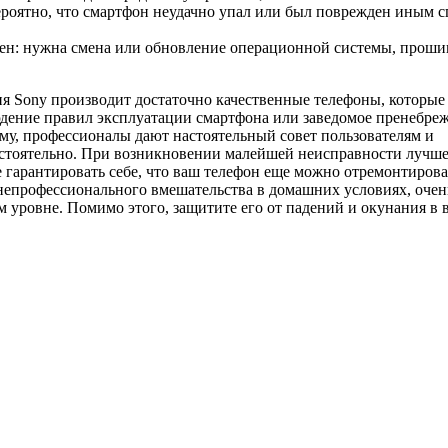
ероятно, что смартфон неудачно упал или был поврежден иным с
сен: нужна смена или обновление операционной системы, проши
я Sony производит достаточно качественные телефоны, которые
людение правил эксплуатации смартфона или заведомое пренебре
ому, профессионалы дают настоятельный совет пользователям и
мостоятельно. При возникновении малейшей неисправности лучш
 гарантировать себе, что ваш телефон еще можно отремонтирова
 непрофессионального вмешательства в домашних условиях, очен
 уровне. Помимо этого, защитите его от падений и окунания в в