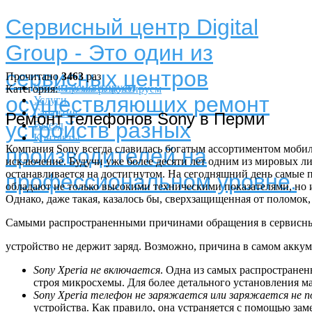
Сервисный центр Digital
Group - Это один из
сервисных центров
Прочитано
3463
раз
Что мы ремонтируем
Категория:
Что мы ремонтируем
осуществляющих ремонт
Услуги
Гарантия
Ремонт телефонов Sony в Перми
устройств разных
Выезд
Контакты
Компания Sony всегда славилась богатым ассортиментом мобил
производителей на
исключение. Будучи уже более десяти лет одним из мировых л
останавливается на достигнутом. На сегодняшний день самые п
профессиональном уровне.
обладают не только высокими техническими показателями, но
Однако, даже такая, казалось бы, сверхзащищенная от поломок
Самыми распространенными причинами обращения в сервисный 
устройство не держит заряд. Возможно, причина в самом аккум
Sony Xperia не включается
. Одна из самых распростране
строя микросхемы. Для более детального установления м
Sony Xperia телефон не заряжается или заряжается не 
устройства. Как правило, она устраняется с помощью зам