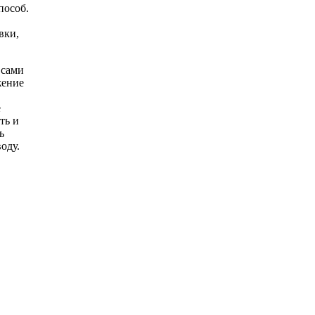
пособ.
вки,
 сами
жение
е
ть и
ь
оду.